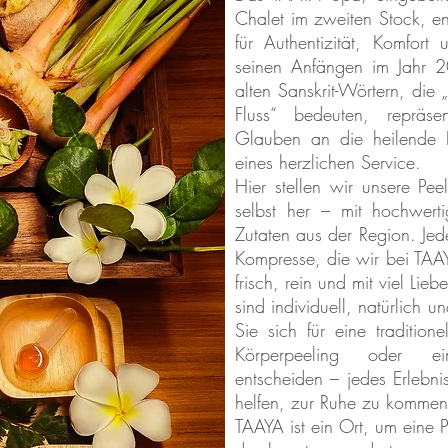
Chalet im zweiten Stock, en
für Authentizität, Komfort
seinen Anfängen im Jahr 2
alten Sanskrit-Wörtern, die 
Fluss“ bedeuten, repräsen
Glauben an die heilende 
eines herzlichen Service.
Hier stellen wir unsere Pe
selbst her – mit hochwert
Zutaten aus der Region. Jed
Kompresse, die wir bei TAA
frisch, rein und mit viel Li
sind individuell, natürlich u
Sie sich für eine tradition
Körperpeeling oder e
entscheiden – jedes Erlebnis
helfen, zur Ruhe zu kommen u
TAAYA ist ein Ort, um eine P