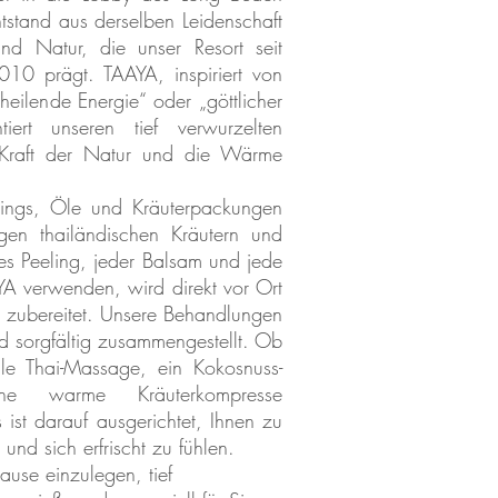
tstand aus derselben Leidenschaft
 und Natur, die unser Resort seit
010 prägt. TAAYA, inspiriert von
„heilende Energie“ oder „göttlicher
tiert unseren tief verwurzelten
Kraft der Natur und die Wärme
elings, Öle und Kräuterpackungen
igen thailändischen Kräutern und
es Peeling, jeder Balsam und jede
YA verwenden, wird direkt vor Ort
ebe zubereitet. Unsere Behandlungen
nd sorgfältig zusammengestellt.
Ob
elle Thai-Massage, ein Kokosnuss-
ine warme Kräuterkompresse
 ist darauf ausgerichtet, Ihnen zu
nd sich erfrischt zu fühlen.
ause einzulegen, tief